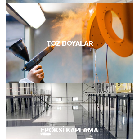
Dekoratif bir yüzey yaratan, çevre dostu ve
, günümüzde mimariden
toz boya
kullanıma hazır
otomotiv sanayisine, MDF kaplamadan cam,
seramik ve beyaz eşyaya kadar pek çok sektörde
TOZ BOYALAR
kullanılır. Toz boya uygulaması, elektrostatik
tabanca vasıtasıyla gerçekleştirilir.
ÜRÜNLER
Yapı dekorasyon alanlarında zemin kaplamaları
büyük önem taşır. Çok çeşitli sayıda zemin
kaplama örnekleri ve materyalleri mevcuttur. Son
dönemlerde kullanımına oldukça sık rastlanan
yüksek dayanıklılık formu
epoksi zemin kaplama
EPOKSİ KAPLAMA
ile en çok tercih edilen kaplamalar arasında yer