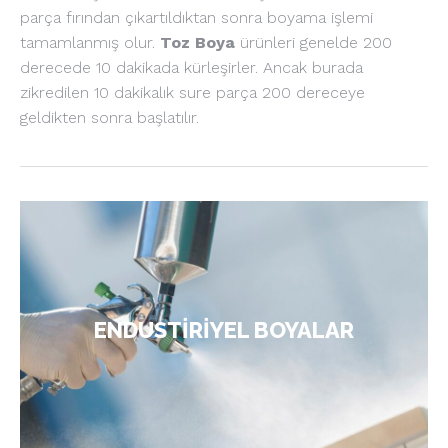
parça fırından çıkartıldıktan sonra boyama işlemi
tamamlanmış olur.
Toz Boya
ürünleri genelde 200
derecede 10 dakikada kürleşirler. Ancak burada
zikredilen 10 dakikalık sure parça 200 dereceye
geldikten sonra başlatılır.
iç ve dış tüm mekanlarda,
Endüstriyel boyalar
metal tüm alanlarda, sıva, beton ve MDF yüzeye
sahip alanlarda, çeşitli oto yedek parçaları, iş ve
inşaat makineleri, ziraat makineleri, el aletleri,
ENDUSTİRİYEL BOYALAR
elektrik pano ve aksesuarlarında makine
imalatlarında da tercih edilmektedir.
ÜRÜNLER