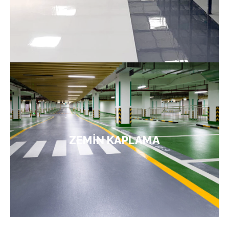
alır. Dayanıklıdır ve endüstri sanayisinde güvenle
kullanılır.
ÜRÜNLER
boyaları her türlü asfalt, beton,
Zemin kaplama
şap, helikopter beton, yüzey sertleştiricili beton,
parke taş, doğal taş, tuğla taş, vb. zeminlerde
rulo, fırça veya pistole ile kolaylıkla uygulanabilir.
Yüksek esneklik, mükemmel yapışma, aşınma ve
ZEMİN KAPLAMA
sürtünme direncine sahip olan bu ürün, UV
ışınlarından ve meteorolojik koşullardan
etkilenmez.
ÜRÜNLER