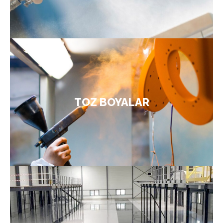
ÜRÜNLER
Dekoratif bir yüzey yaratan, çevre dostu ve
, günümüzde mimariden
toz boya
kullanıma hazır
otomotiv sanayisine, MDF kaplamadan cam,
seramik ve beyaz eşyaya kadar pek çok sektörde
TOZ BOYALAR
kullanılır. Toz boya uygulaması, elektrostatik
tabanca vasıtasıyla gerçekleştirilir.
ÜRÜNLER
Yapı dekorasyon alanlarında zemin kaplamaları
büyük önem taşır. Çok çeşitli sayıda zemin
kaplama örnekleri ve materyalleri mevcuttur. Son
dönemlerde kullanımına oldukça sık rastlanan