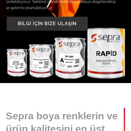
üretebiliyoruz. Sektörel olarak isteklerinizi detaylı değerlendirip
ar-gelerini çıkartabiliyoruz.
BİLGİ İÇİN BİZE ULAŞIN
Sepra boya renklerin ve
ürün kalitesini en üst