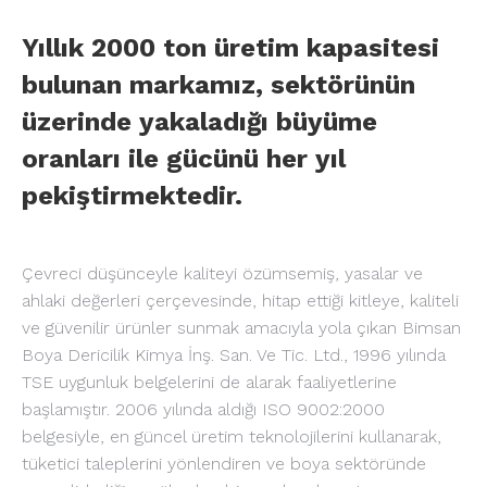
Yıllık 2000 ton üretim kapasitesi
bulunan markamız, sektörünün
üzerinde yakaladığı büyüme
oranları ile gücünü her yıl
pekiştirmektedir.
Çevreci düşünceyle kaliteyi özümsemiş, yasalar ve
ahlaki değerleri çerçevesinde, hitap ettiği kitleye, kaliteli
ve güvenilir ürünler sunmak amacıyla yola çıkan Bimsan
Boya Dericilik Kimya İnş. San. Ve Tic. Ltd., 1996 yılında
TSE uygunluk belgelerini de alarak faaliyetlerine
başlamıştır. 2006 yılında aldığı ISO 9002:2000
belgesiyle, en güncel üretim teknolojilerini kullanarak,
tüketici taleplerini yönlendiren ve boya sektöründe