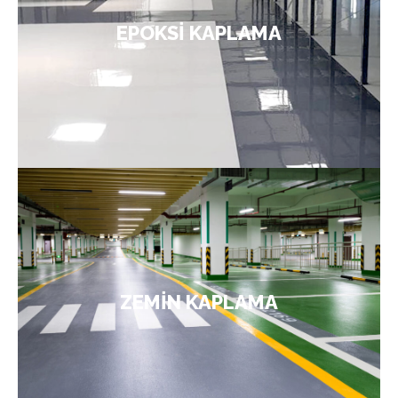
yüksek dayanıklılık formu
epoksi zemin kaplama
EPOKSİ KAPLAMA
ile en çok tercih edilen kaplamalar arasında yer
alır. Dayanıklıdır ve endüstri sanayisinde güvenle
kullanılır.
ÜRÜNLER
boyaları her türlü asfalt, beton,
Zemin kaplama
şap, helikopter beton, yüzey sertleştiricili beton,
parke taş, doğal taş, tuğla taş, vb. zeminlerde
rulo, fırça veya pistole ile kolaylıkla uygulanabilir.
Yüksek esneklik, mükemmel yapışma, aşınma ve
ZEMİN KAPLAMA
sürtünme direncine sahip olan bu ürün, UV
ışınlarından ve meteorolojik koşullardan
etkilenmez.
ÜRÜNLER