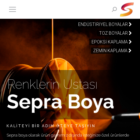
Search:
ENDÜSTİRİYEL BOYALAR
TOZ BOYALAR
EPOKSİ KAPLAMA
ZEMİN KAPLAMA
Renklerin Ustası
Sepra Boya
KALİTEYİ BİR ADIM ÖTEYE TAŞIYIN
Sepra boya olarak ürün gamımız dışında isteğinize özel ürünlerde