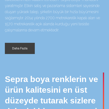
yaratmıştır. Etkin satış ve pazarlama sistemleri sayesinde
oluşan yüksek talep, şirketin büyük bir hızla büyümesini
sağlamıştır. 2014 yılında 2700 metrekarelik kapalı alan ve
1570 metrekarelik açık alanda kurduğu yeni tesiste
çalışmalarına devam etmektedir.
Daha Fazla
Sepra boya renklerin ve
ürün kalitesini en üst
düzeyde tutarak sizlere