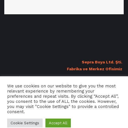
Sepra Boya Ltd. Şti.
Fabrika ve Merkez Ofisimiz
Bursa İhtisas Deri Organize Sanayi Bölgesi Bölgesi 17. Sokak No: 4
Nilüfer/BURSA +90 224 482 26 00 export@sepraboya.com
We use cookies on our website to give you the most
relevant experience by remembering your
preferences and repeat visits. By clicking “Accept All”,
you consent to the use of ALL the cookies. However,
you may visit "Cookie Settings" to provide a controlled
consent.
Cookie Settings
Accept All
Sepra Boya, Tüm Hakları Saklıdır © 2022 Nar Medya