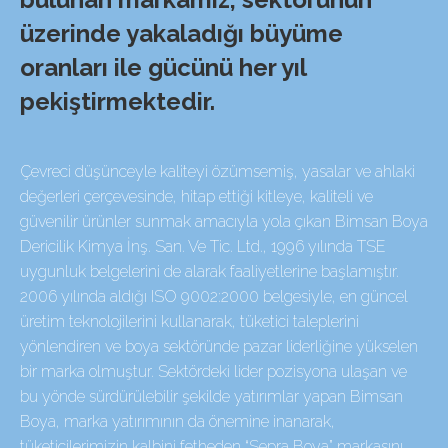
üzerinde yakaladığı büyüme
oranları ile gücünü her yıl
pekiştirmektedir.
Çevreci düşünceyle kaliteyi özümsemiş, yasalar ve ahlaki
değerleri çerçevesinde, hitap ettiği kitleye, kaliteli ve
güvenilir ürünler sunmak amacıyla yola çıkan Bimsan Boya
Dericilik Kimya İnş. San. Ve Tic. Ltd., 1996 yılında TSE
uygunluk belgelerini de alarak faaliyetlerine başlamıştır.
2006 yılında aldığı ISO 9002:2000 belgesiyle, en güncel
üretim teknolojilerini kullanarak, tüketici taleplerini
yönlendiren ve boya sektöründe pazar liderliğine yükselen
bir marka olmuştur. Sektördeki lider pozisyona ulaşan ve
bu yönde sürdürülebilir şekilde yatırımlar yapan Bimsan
Boya, marka yatırımının da önemine inanarak,
tüketicilerimizin kalbini fetheden “Sepra Boya” markasını